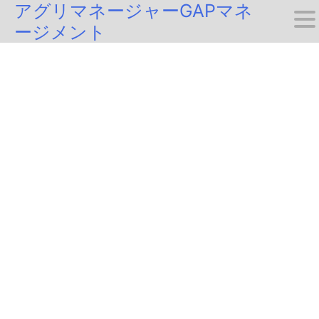
アグリマネージャーGAPマネ
Skip
ージメント
to
content