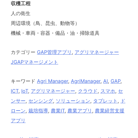
収穫工程
人の衛生
周辺環境（鳥、昆虫、動物等）
機械・車両・容器・備品・油・掃除道具
カテゴリー
GAP管理アプリ
,
アグリマネージャー
JGAPマネージメント
キーワード
Agri Manager
,
AgriManager
,
AI
,
GAP
,
ICT
,
IoT
,
アグリマネージャー
,
クラウド
,
スマホ
,
セ
ンサー
,
センシング
,
ソリューション
,
タブレット
,
ド
ローン
,
栽培指導
,
農業IT
,
農業アプリ
,
農業経営支援
アプリ