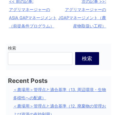
投
<< 前の記事:
次の記事 >>:
稿
アグリマネージャーの
アグリマネージャーの
ASIA GAPマネージメント
JGAPマネージメント（農
ナ
（前提条件プログラム）
産物取扱い工程）
ビ
ゲ
ー
検索
シ
検索
ョ
ン
Recent Posts
＜農場用＞管理点と適合基準（13. 周辺環境・生物
多様性への配慮）
＜農場用＞管理点と適合基準（12. 廃棄物の管理お
よび資源の有効利用）