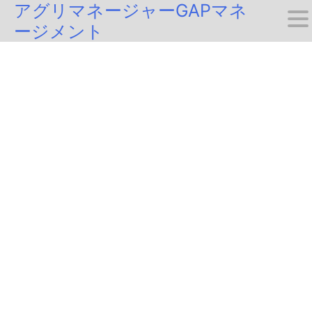
アグリマネージャーGAPマネ
Skip
ージメント
to
content