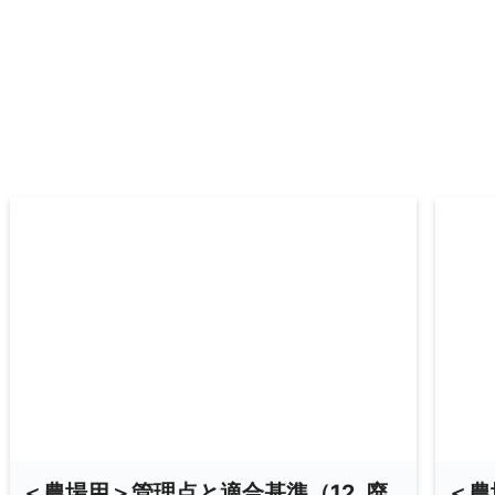
＜農場用＞管理点と適合基準（12. 廃
＜農