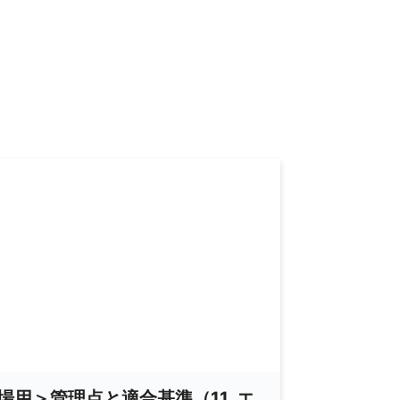
場用＞管理点と適合基準（11. エ