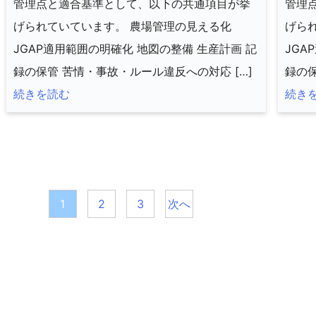
管理点と適合基準として、以下の共通項目が挙
管理
げられていています。 農場管理の見える化
げら
JGAP適用範囲の明確化 地図の整備 生産計画 記
JGA
録の保管 苦情・事故・ルール違反への対応 […]
録の保
続きを読む
続き
投
1
2
3
次へ
稿
の
ペ