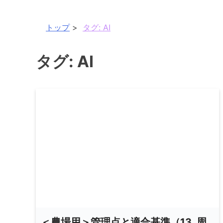
トップ
タグ:
AI
タグ:
AI
＜農場用＞管理点と適合基準（13. 周