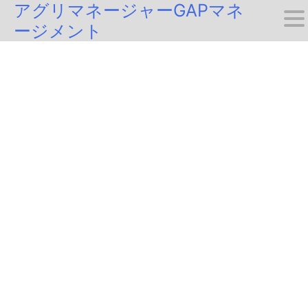
アグリマネージャーGAPマネ
Skip
ージメント
to
content