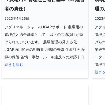
者の責任）
理の
2023年4月26日
2023
アグリマネージャーのJGAPサポート 農場用の
アグリ
管理点と適合基準として、以下の共通項目が挙
管理
げられていています。 農場管理の見える化
げら
JGAP適用範囲の明確化 地図の整備 生産計画 記
業経
録の保管 苦情・事故・ルール違反への対応 […]
ータ
続きを読む
管理マ
続き