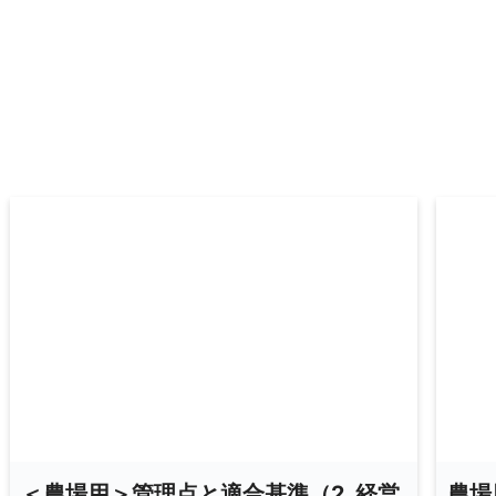
＜農場用＞管理点と適合基準（2. 経営
農場