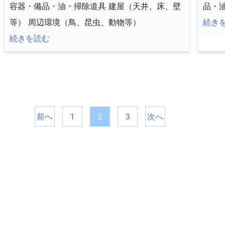
容器・備品・油・掃除道具 建屋（天井、床、壁
品・
等） 周辺環境（鳥、昆虫、動物等）
続き
続きを読む
投
前へ
1
2
3
次へ
稿
の
ペ
ー
ジ