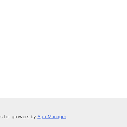
送
り
es for growers by
Agri Manager
.