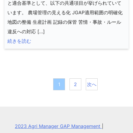
と適合基準として、以下の共通項目が挙げられていて
います。 農場管理の見える化 JGAP適用範囲の明確化
地図の整備 生産計画 記録の保管 苦情・事故・ルール
違反への対応 […]
続きを読む
投
稿
1
2
次へ
の
ペ
ー
2023 Agri Manager GAP Management
|
ジ