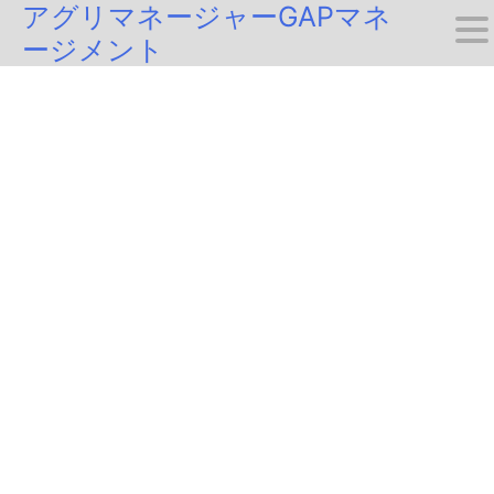
アグリマネージャーGAPマネ
Skip
ージメント
to
content