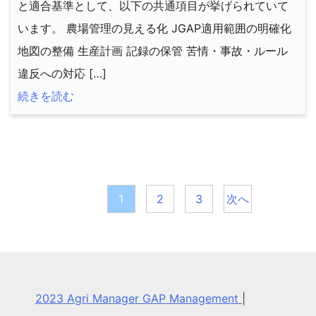
と適合基準として、以下の共通項目が挙げられていて
います。 農場管理の見える化 JGAP適用範囲の明確化
地図の整備 生産計画 記録の保管 苦情・事故・ルール
違反への対応 […]
続きを読む
投
稿
1
2
3
次へ
の
ペ
ー
2023 Agri Manager GAP Management
|
ジ