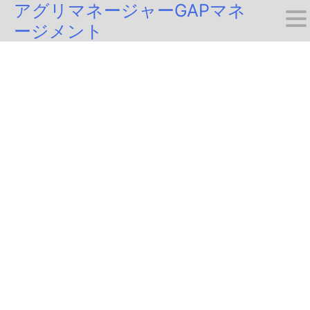
アグリマネージャーGAPマネ
Skip
ージメント
to
content