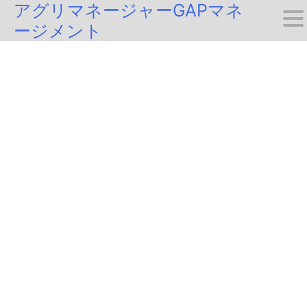
アグリマネージャーGAPマネ
Skip
ージメント
to
content