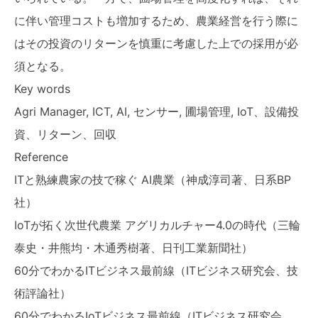
に伴い管理コストも増加するため、農業経営を行う際に
はその投資のリターンを慎重に考慮した上での採用が必
須となる。
Key words
Agri Manager, ICT, AI, センサー, 圃場管理, IoT、設備投
資、リターン、回収
Reference
ITと熟練農家の技で稼ぐ AI農業（神成淳司著、日系BP
社）
IoTが拓く次世代農業 アグリカルチャー4.0の時代（三輪
泰史・井熊均・木通秀樹著、日刊工業新聞社）
60分でわかるITビジネス最前線（ITビジネス研究会、技
術評論社）
60分でわかるIoTビジネス最前線（ITビジネス研究会、