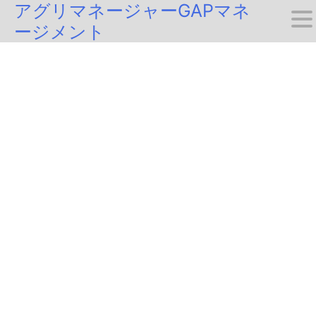
アグリマネージャーGAPマネ
Skip
ージメント
to
content